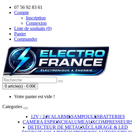
07 56 92 83 61
Compte
Inscription
Connexion
Liste de souhaits (0)
Panier
Commander
0 article(s) - 0.00€
Votre panier est vide !
Categories
12V / 24V
ALARMES
AMPOULES
BATTERIES
CAMERA ESPION
CHALUMEAUX
COMPRESSEUR
DETECTEUR DE METAUX
ÉCLAIRAGE & LED