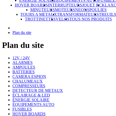
ÉNERGIE SOLAIRE
ÉQUIPEMENTS AUTO
FUSIBLE
HOVER BOARDS
INTERRUPTEURS
JOUET RC
KLAX
MINUTEURS
MOTEURS
NEONS
POULIES
TOURS A METAUX
TRANSFORMATEURS
TREUIL
TROTTINETTES
VELOS
TOUS NOS PRODUITS
Plan du site
Plan du site
12V / 24V
ALARMES
AMPOULES
BATTERIES
CAMERA ESPION
CHALUMEAUX
COMPRESSEURS
DETECTEUR DE METAUX
ÉCLAIRAGE & LED
ÉNERGIE SOLAIRE
ÉQUIPEMENTS AUTO
FUSIBLES
HOVER BOARDS