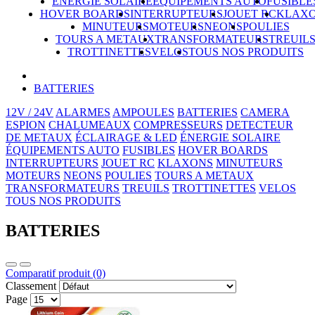
ÉNERGIE SOLAIRE
ÉQUIPEMENTS AUTO
FUSIBLE
HOVER BOARDS
INTERRUPTEURS
JOUET RC
KLAX
MINUTEURS
MOTEURS
NEONS
POULIES
TOURS A METAUX
TRANSFORMATEURS
TREUIL
TROTTINETTES
VELOS
TOUS NOS PRODUITS
BATTERIES
12V / 24V
ALARMES
AMPOULES
BATTERIES
CAMERA
ESPION
CHALUMEAUX
COMPRESSEURS
DETECTEUR
DE METAUX
ÉCLAIRAGE & LED
ÉNERGIE SOLAIRE
ÉQUIPEMENTS AUTO
FUSIBLES
HOVER BOARDS
INTERRUPTEURS
JOUET RC
KLAXONS
MINUTEURS
MOTEURS
NEONS
POULIES
TOURS A METAUX
TRANSFORMATEURS
TREUILS
TROTTINETTES
VELOS
TOUS NOS PRODUITS
BATTERIES
Comparatif produit (0)
Classement
Page