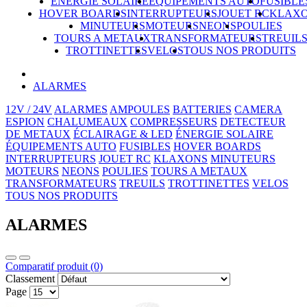
ÉNERGIE SOLAIRE
ÉQUIPEMENTS AUTO
FUSIBLE
HOVER BOARDS
INTERRUPTEURS
JOUET RC
KLAX
MINUTEURS
MOTEURS
NEONS
POULIES
TOURS A METAUX
TRANSFORMATEURS
TREUIL
TROTTINETTES
VELOS
TOUS NOS PRODUITS
ALARMES
12V / 24V
ALARMES
AMPOULES
BATTERIES
CAMERA
ESPION
CHALUMEAUX
COMPRESSEURS
DETECTEUR
DE METAUX
ÉCLAIRAGE & LED
ÉNERGIE SOLAIRE
ÉQUIPEMENTS AUTO
FUSIBLES
HOVER BOARDS
INTERRUPTEURS
JOUET RC
KLAXONS
MINUTEURS
MOTEURS
NEONS
POULIES
TOURS A METAUX
TRANSFORMATEURS
TREUILS
TROTTINETTES
VELOS
TOUS NOS PRODUITS
ALARMES
Comparatif produit (0)
Classement
Page