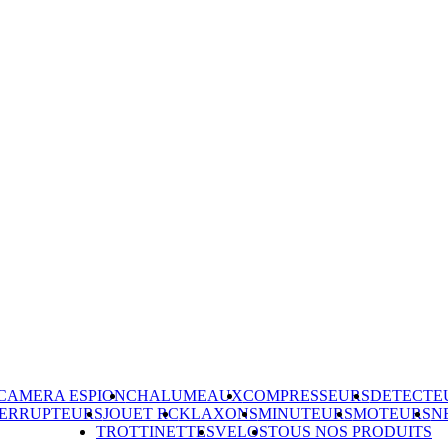
CAMERA ESPION
CHALUMEAUX
COMPRESSEURS
DETECTE
TERRUPTEURS
JOUET RC
KLAXONS
MINUTEURS
MOTEURS
N
TROTTINETTES
VELOS
TOUS NOS PRODUITS