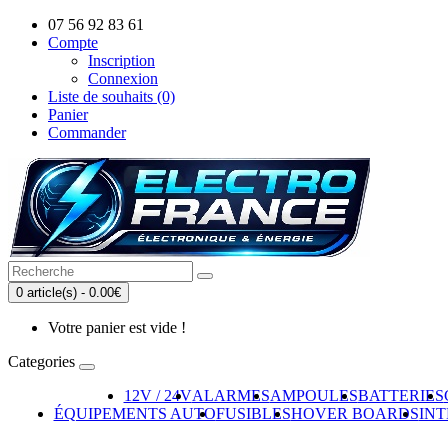
07 56 92 83 61
Compte
Inscription
Connexion
Liste de souhaits (0)
Panier
Commander
0 article(s) - 0.00€
Votre panier est vide !
Categories
12V / 24V
ALARMES
AMPOULES
BATTERIES
ÉQUIPEMENTS AUTO
FUSIBLES
HOVER BOARDS
IN