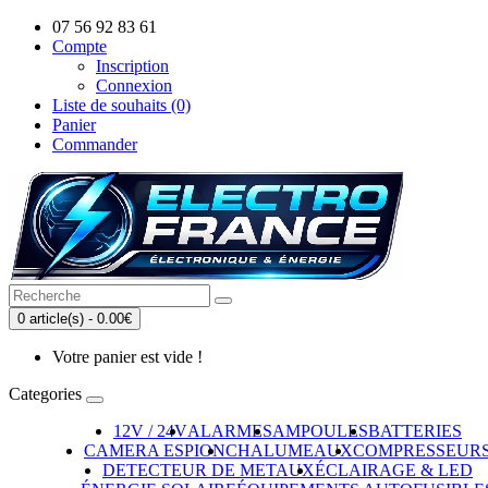
07 56 92 83 61
Compte
Inscription
Connexion
Liste de souhaits (0)
Panier
Commander
0 article(s) - 0.00€
Votre panier est vide !
Categories
12V / 24V
ALARMES
AMPOULES
BATTERIES
CAMERA ESPION
CHALUMEAUX
COMPRESSEUR
DETECTEUR DE METAUX
ÉCLAIRAGE & LED