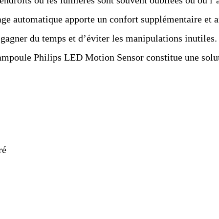
endroits où les lumières sont souvent oubliées ou où l’a
airage automatique apporte un confort supplémentaire et 
gagner du temps et d’éviter les manipulations inutiles.
é, l’ampoule Philips LED Motion Sensor constitue une so
ré