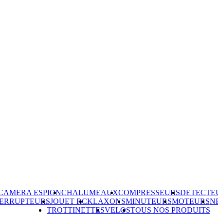
CAMERA ESPION
CHALUMEAUX
COMPRESSEURS
DETECTE
TERRUPTEURS
JOUET RC
KLAXONS
MINUTEURS
MOTEURS
N
TROTTINETTES
VELOS
TOUS NOS PRODUITS