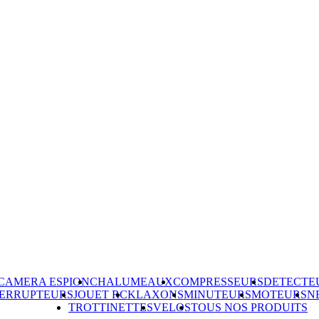
CAMERA ESPION
CHALUMEAUX
COMPRESSEURS
DETECTE
TERRUPTEURS
JOUET RC
KLAXONS
MINUTEURS
MOTEURS
N
TROTTINETTES
VELOS
TOUS NOS PRODUITS