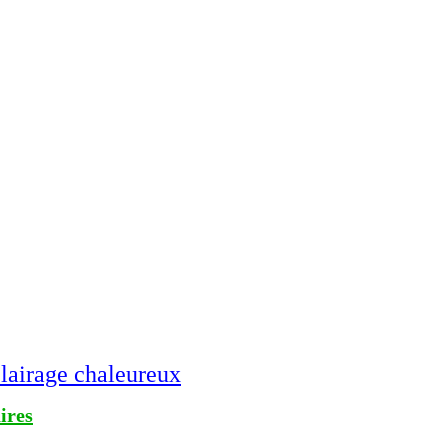
airage chaleureux
ires