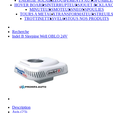
ÉNERGIE SOLAIRE
ÉQUIPEMENTS AUTO
FUSIBLE
HOVER BOARDS
INTERRUPTEURS
JOUET RC
KLAX
MINUTEURS
MOTEURS
NEONS
POULIES
TOURS A METAUX
TRANSFORMATEURS
TREUIL
TROTTINETTES
VELOS
TOUS NOS PRODUITS
Recherche
Indel B Sleeping Well OBLO 24V
Description
Avis (23)