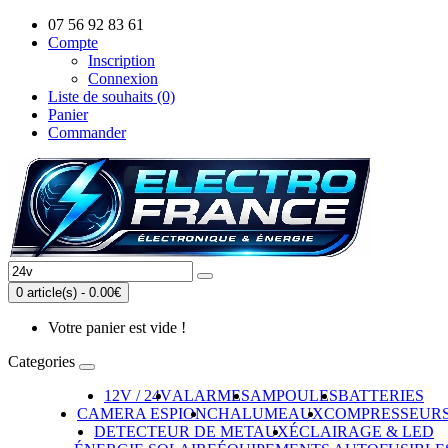
07 56 92 83 61
Compte
Inscription
Connexion
Liste de souhaits (0)
Panier
Commander
0 article(s) - 0.00€
Votre panier est vide !
Categories
12V / 24V
ALARMES
AMPOULES
BATTERIES
CAMERA ESPION
CHALUMEAUX
COMPRESSEUR
DETECTEUR DE METAUX
ÉCLAIRAGE & LED