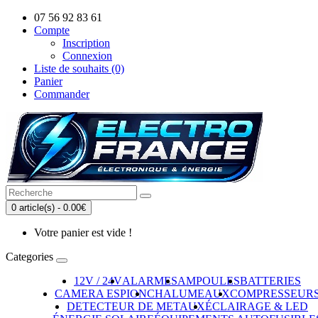
07 56 92 83 61
Compte
Inscription
Connexion
Liste de souhaits (0)
Panier
Commander
0 article(s) - 0.00€
Votre panier est vide !
Categories
12V / 24V
ALARMES
AMPOULES
BATTERIES
CAMERA ESPION
CHALUMEAUX
COMPRESSEUR
DETECTEUR DE METAUX
ÉCLAIRAGE & LED