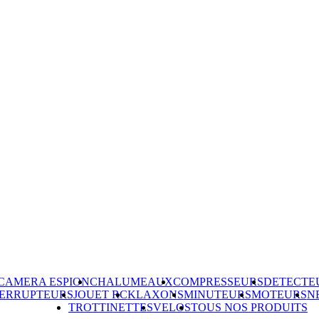
CAMERA ESPION
CHALUMEAUX
COMPRESSEURS
DETECTE
TERRUPTEURS
JOUET RC
KLAXONS
MINUTEURS
MOTEURS
N
TROTTINETTES
VELOS
TOUS NOS PRODUITS