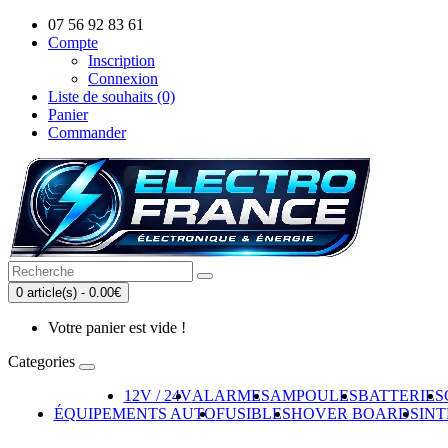
07 56 92 83 61
Compte
Inscription
Connexion
Liste de souhaits (0)
Panier
Commander
0 article(s) - 0.00€
Votre panier est vide !
Categories
12V / 24V
ALARMES
AMPOULES
BATTERIES
ÉQUIPEMENTS AUTO
FUSIBLES
HOVER BOARDS
IN