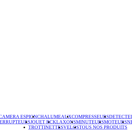
CAMERA ESPION
CHALUMEAUX
COMPRESSEURS
DETECTE
TERRUPTEURS
JOUET RC
KLAXONS
MINUTEURS
MOTEURS
N
TROTTINETTES
VELOS
TOUS NOS PRODUITS