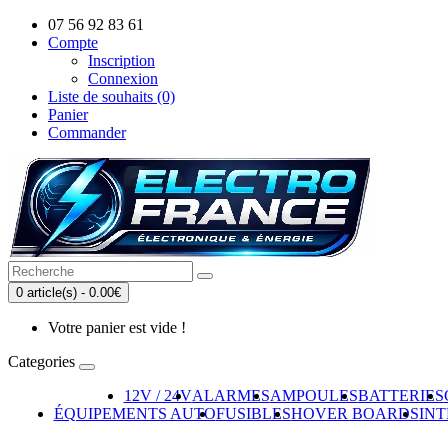
07 56 92 83 61
Compte
Inscription
Connexion
Liste de souhaits (0)
Panier
Commander
0 article(s) - 0.00€
Votre panier est vide !
Categories
12V / 24V
ALARMES
AMPOULES
BATTERIES
ÉQUIPEMENTS AUTO
FUSIBLES
HOVER BOARDS
IN