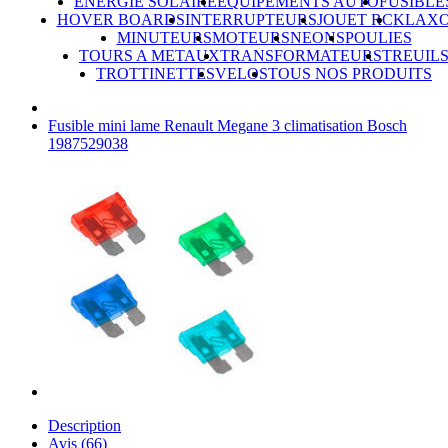
ÉNERGIE SOLAIRE
ÉQUIPEMENTS AUTO
FUSIBLE
HOVER BOARDS
INTERRUPTEURS
JOUET RC
KLAX
MINUTEURS
MOTEURS
NEONS
POULIES
TOURS A METAUX
TRANSFORMATEURS
TREUIL
TROTTINETTES
VELOS
TOUS NOS PRODUITS
Fusible mini lame Renault Megane 3 climatisation Bosch
1987529038
Description
Avis (66)