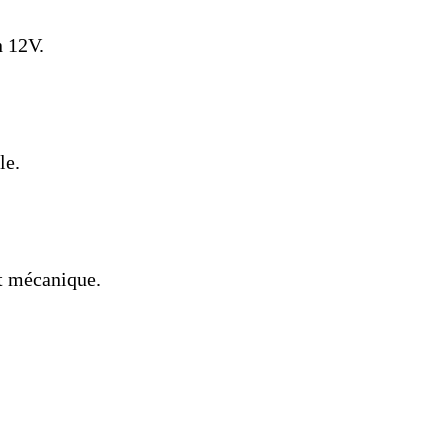
n 12V.
le.
t mécanique.