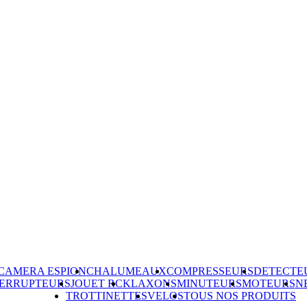
CAMERA ESPION
CHALUMEAUX
COMPRESSEURS
DETECTE
TERRUPTEURS
JOUET RC
KLAXONS
MINUTEURS
MOTEURS
N
TROTTINETTES
VELOS
TOUS NOS PRODUITS