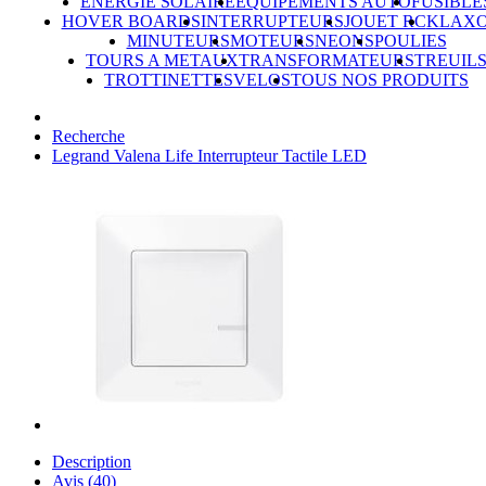
ÉNERGIE SOLAIRE
ÉQUIPEMENTS AUTO
FUSIBLE
HOVER BOARDS
INTERRUPTEURS
JOUET RC
KLAX
MINUTEURS
MOTEURS
NEONS
POULIES
TOURS A METAUX
TRANSFORMATEURS
TREUIL
TROTTINETTES
VELOS
TOUS NOS PRODUITS
Recherche
Legrand Valena Life Interrupteur Tactile LED
Description
Avis (40)