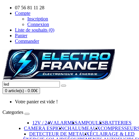
07 56 81 11 28
Compte
Inscription
Connexion
Liste de souhaits (0)
Panier
Commander
0 article(s) - 0.00€
Votre panier est vide !
Categories
12V / 24V
ALARMES
AMPOULES
BATTERIES
CAMERA ESPION
CHALUMEAUX
COMPRESSEUR
DETECTEUR DE METAUX
ÉCLAIRAGE & LED