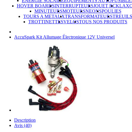
ÉNERGIE SOLAIRE
ÉQUIPEMENTS AUTO
FUSIBLE
HOVER BOARDS
INTERRUPTEURS
JOUET RC
KLAX
MINUTEURS
MOTEURS
NEONS
POULIES
TOURS A METAUX
TRANSFORMATEURS
TREUIL
TROTTINETTES
VELOS
TOUS NOS PRODUITS
AccuSpark Kit Allumage Électronique 12V Universel
Description
Avis (40)