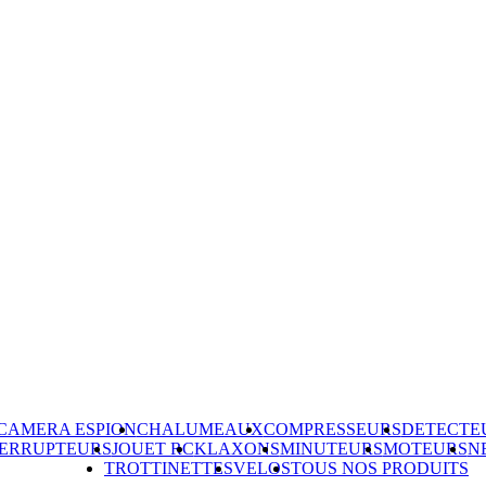
CAMERA ESPION
CHALUMEAUX
COMPRESSEURS
DETECTE
TERRUPTEURS
JOUET RC
KLAXONS
MINUTEURS
MOTEURS
N
TROTTINETTES
VELOS
TOUS NOS PRODUITS