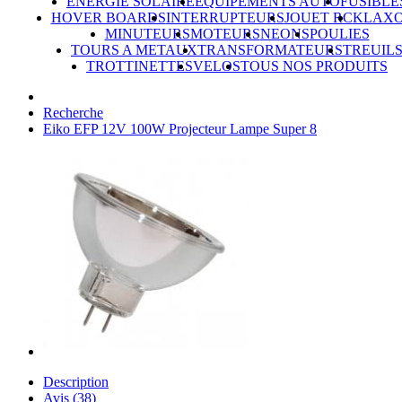
ÉNERGIE SOLAIRE
ÉQUIPEMENTS AUTO
FUSIBLE
HOVER BOARDS
INTERRUPTEURS
JOUET RC
KLAX
MINUTEURS
MOTEURS
NEONS
POULIES
TOURS A METAUX
TRANSFORMATEURS
TREUIL
TROTTINETTES
VELOS
TOUS NOS PRODUITS
Recherche
Eiko EFP 12V 100W Projecteur Lampe Super 8
Description
Avis (38)