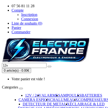
07 56 81 11 28
Compte
Inscription
Connexion
Liste de souhaits (0)
Panier
Commander
0 article(s) - 0.00€
Votre panier est vide !
Categories
12V / 24V
ALARMES
AMPOULES
BATTERIES
CAMERA ESPION
CHALUMEAUX
COMPRESSEUR
DETECTEUR DE METAUX
ÉCLAIRAGE & LED