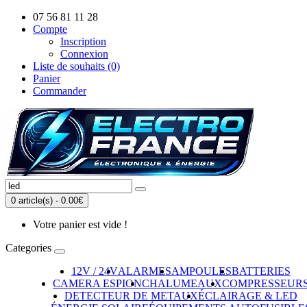
07 56 81 11 28
Compte
Inscription
Connexion
Liste de souhaits (0)
Panier
Commander
0 article(s) - 0.00€
Votre panier est vide !
Categories
12V / 24V
ALARMES
AMPOULES
BATTERIES
CAMERA ESPION
CHALUMEAUX
COMPRESSEUR
DETECTEUR DE METAUX
ÉCLAIRAGE & LED