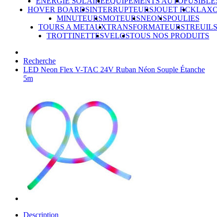
ÉNERGIE SOLAIRE
ÉQUIPEMENTS AUTO
FUSIBLE
HOVER BOARDS
INTERRUPTEURS
JOUET RC
KLAX
MINUTEURS
MOTEURS
NEONS
POULIES
TOURS A METAUX
TRANSFORMATEURS
TREUIL
TROTTINETTES
VELOS
TOUS NOS PRODUITS
Recherche
LED Neon Flex V-TAC 24V Ruban Néon Souple Étanche
5m
Description