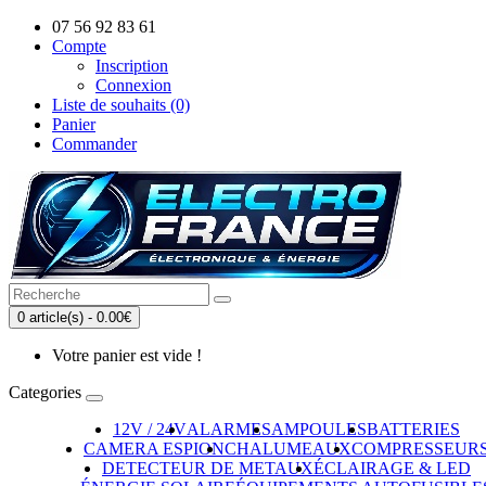
07 56 92 83 61
Compte
Inscription
Connexion
Liste de souhaits (0)
Panier
Commander
0 article(s) - 0.00€
Votre panier est vide !
Categories
12V / 24V
ALARMES
AMPOULES
BATTERIES
CAMERA ESPION
CHALUMEAUX
COMPRESSEUR
DETECTEUR DE METAUX
ÉCLAIRAGE & LED