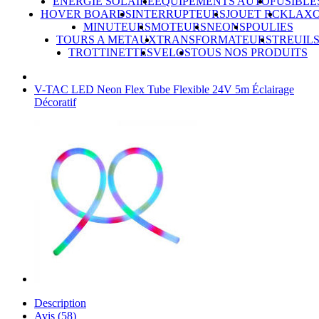
ÉNERGIE SOLAIRE
ÉQUIPEMENTS AUTO
FUSIBLE
HOVER BOARDS
INTERRUPTEURS
JOUET RC
KLAX
MINUTEURS
MOTEURS
NEONS
POULIES
TOURS A METAUX
TRANSFORMATEURS
TREUIL
TROTTINETTES
VELOS
TOUS NOS PRODUITS
V-TAC LED Neon Flex Tube Flexible 24V 5m Éclairage
Décoratif
Description
Avis (58)