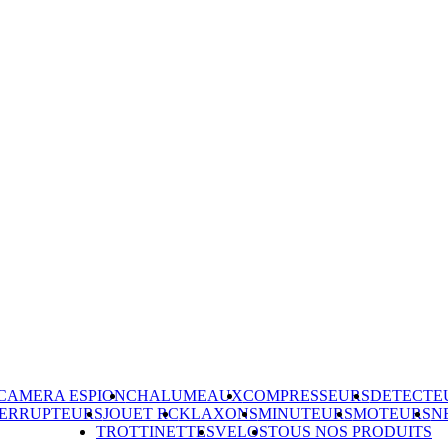
CAMERA ESPION
CHALUMEAUX
COMPRESSEURS
DETECTE
TERRUPTEURS
JOUET RC
KLAXONS
MINUTEURS
MOTEURS
N
TROTTINETTES
VELOS
TOUS NOS PRODUITS