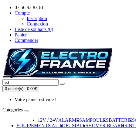
07 56 92 83 61
Compte
Inscription
Connexion
Liste de souhaits (0)
Panier
Commander
0 article(s) - 0.00€
Votre panier est vide !
Categories
12V / 24V
ALARMES
AMPOULES
BATTERIES
ÉQUIPEMENTS AUTO
FUSIBLES
HOVER BOARDS
IN