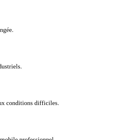
ongée.
ustriels.
ux conditions difficiles.
omobile professionnel.