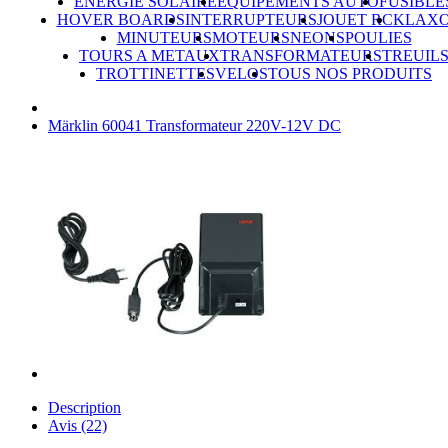
ÉNERGIE SOLAIRE
ÉQUIPEMENTS AUTO
FUSIBLE
HOVER BOARDS
INTERRUPTEURS
JOUET RC
KLAX
MINUTEURS
MOTEURS
NEONS
POULIES
TOURS A METAUX
TRANSFORMATEURS
TREUIL
TROTTINETTES
VELOS
TOUS NOS PRODUITS
Märklin 60041 Transformateur 220V-12V DC
Description
Avis (22)