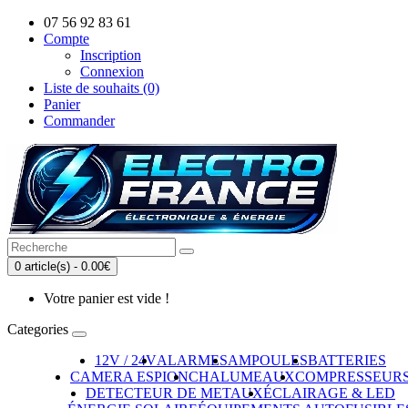
07 56 92 83 61
Compte
Inscription
Connexion
Liste de souhaits (0)
Panier
Commander
0 article(s) - 0.00€
Votre panier est vide !
Categories
12V / 24V
ALARMES
AMPOULES
BATTERIES
CAMERA ESPION
CHALUMEAUX
COMPRESSEUR
DETECTEUR DE METAUX
ÉCLAIRAGE & LED