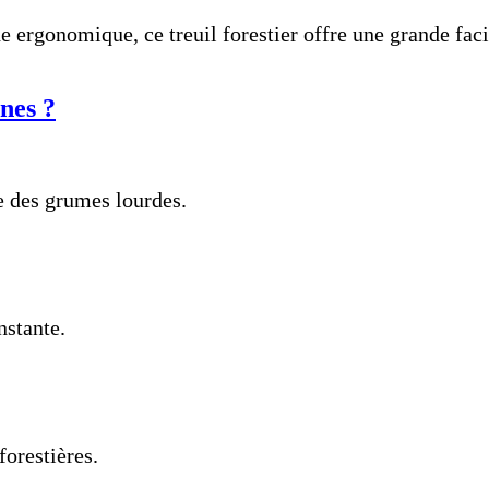
gonomique, ce treuil forestier offre une grande facilit
nnes ?
e des grumes lourdes.
nstante.
forestières.