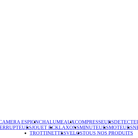
CAMERA ESPION
CHALUMEAUX
COMPRESSEURS
DETECTE
TERRUPTEURS
JOUET RC
KLAXONS
MINUTEURS
MOTEURS
N
TROTTINETTES
VELOS
TOUS NOS PRODUITS