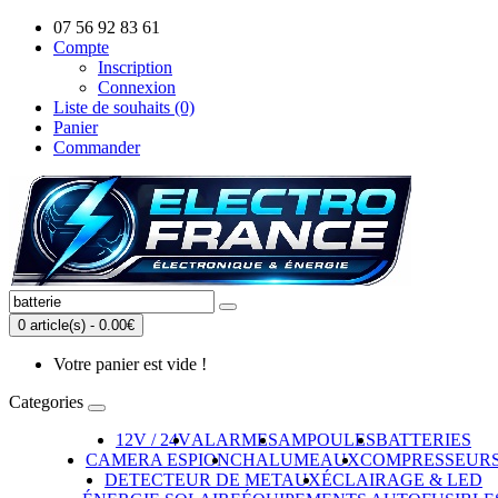
07 56 92 83 61
Compte
Inscription
Connexion
Liste de souhaits (0)
Panier
Commander
0 article(s) - 0.00€
Votre panier est vide !
Categories
12V / 24V
ALARMES
AMPOULES
BATTERIES
CAMERA ESPION
CHALUMEAUX
COMPRESSEUR
DETECTEUR DE METAUX
ÉCLAIRAGE & LED