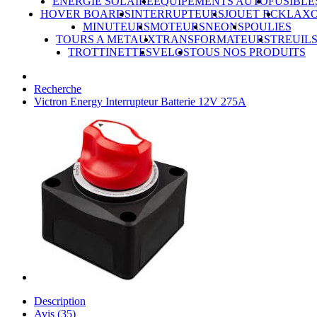
ÉNERGIE SOLAIRE
ÉQUIPEMENTS AUTO
FUSIBLE
HOVER BOARDS
INTERRUPTEURS
JOUET RC
KLAX
MINUTEURS
MOTEURS
NEONS
POULIES
TOURS A METAUX
TRANSFORMATEURS
TREUIL
TROTTINETTES
VELOS
TOUS NOS PRODUITS
Recherche
Victron Energy Interrupteur Batterie 12V 275A
Description
Avis (35)