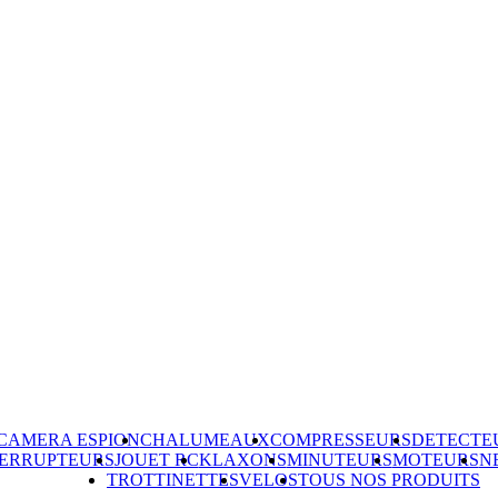
CAMERA ESPION
CHALUMEAUX
COMPRESSEURS
DETECTE
TERRUPTEURS
JOUET RC
KLAXONS
MINUTEURS
MOTEURS
N
TROTTINETTES
VELOS
TOUS NOS PRODUITS