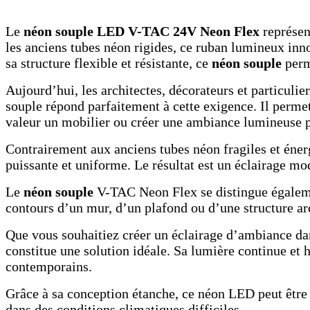
Le
néon souple LED V-TAC 24V Neon Flex
représen
les anciens tubes néon rigides, ce ruban lumineux in
sa structure flexible et résistante, ce
néon souple
perme
Aujourd’hui, les architectes, décorateurs et particulie
souple répond parfaitement à cette exigence. Il permet
valeur un mobilier ou créer une ambiance lumineuse p
Contrairement aux anciens tubes néon fragiles et éner
puissante et uniforme. Le résultat est un éclairage m
Le
néon souple
V-TAC Neon Flex se distingue également
contours d’un mur, d’un plafond ou d’une structure arc
Que vous souhaitiez créer un éclairage d’ambiance da
constitue une solution idéale. Sa lumière continue e
contemporains.
Grâce à sa conception étanche, ce néon LED peut être u
dans des conditions climatiques difficiles.