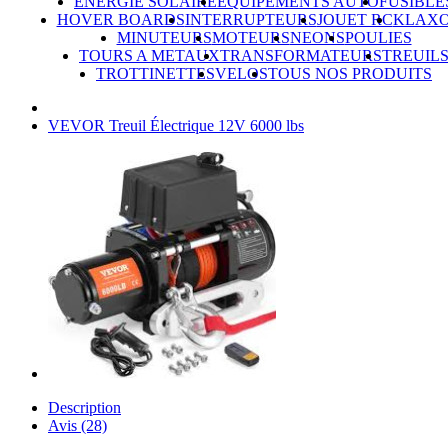
ÉNERGIE SOLAIRE
ÉQUIPEMENTS AUTO
FUSIBLE
HOVER BOARDS
INTERRUPTEURS
JOUET RC
KLAX
MINUTEURS
MOTEURS
NEONS
POULIES
TOURS A METAUX
TRANSFORMATEURS
TREUIL
TROTTINETTES
VELOS
TOUS NOS PRODUITS
VEVOR Treuil Électrique 12V 6000 lbs
Description
Avis (28)