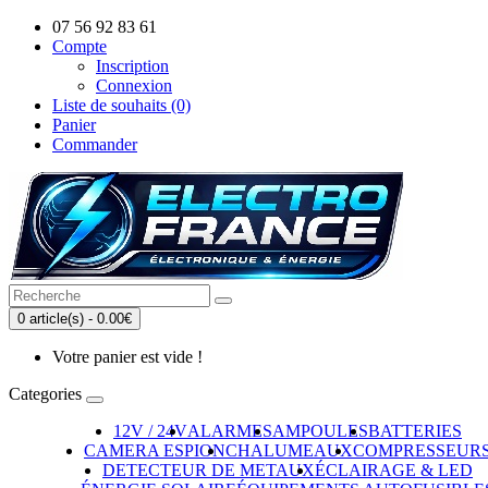
07 56 92 83 61
Compte
Inscription
Connexion
Liste de souhaits (0)
Panier
Commander
0 article(s) - 0.00€
Votre panier est vide !
Categories
12V / 24V
ALARMES
AMPOULES
BATTERIES
CAMERA ESPION
CHALUMEAUX
COMPRESSEUR
DETECTEUR DE METAUX
ÉCLAIRAGE & LED