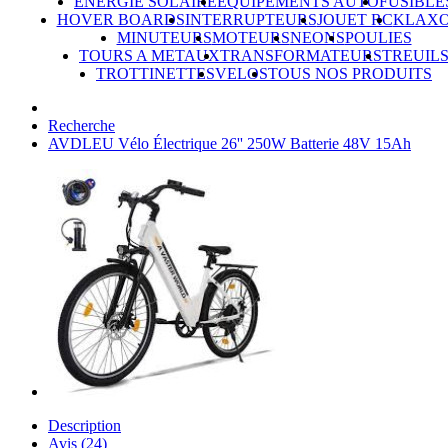
ÉNERGIE SOLAIRE
ÉQUIPEMENTS AUTO
FUSIBLE
HOVER BOARDS
INTERRUPTEURS
JOUET RC
KLAX
MINUTEURS
MOTEURS
NEONS
POULIES
TOURS A METAUX
TRANSFORMATEURS
TREUIL
TROTTINETTES
VELOS
TOUS NOS PRODUITS
Recherche
AVDLEU Vélo Électrique 26'' 250W Batterie 48V 15Ah
Description
Avis (24)