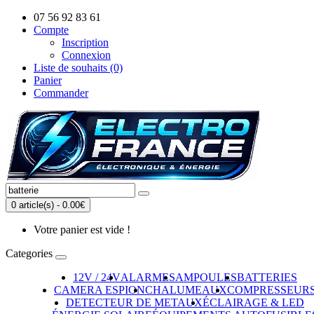
07 56 92 83 61
Compte
Inscription
Connexion
Liste de souhaits (0)
Panier
Commander
0 article(s) - 0.00€
Votre panier est vide !
Categories
12V / 24V
ALARMES
AMPOULES
BATTERIES
CAMERA ESPION
CHALUMEAUX
COMPRESSEUR
DETECTEUR DE METAUX
ÉCLAIRAGE & LED