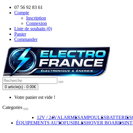
07 56 92 83 61
Compte
Inscription
Connexion
Liste de souhaits (0)
Panier
Commander
0 article(s) - 0.00€
Votre panier est vide !
Categories
12V / 24V
ALARMES
AMPOULES
BATTERIES
ÉQUIPEMENTS AUTO
FUSIBLES
HOVER BOARDS
IN