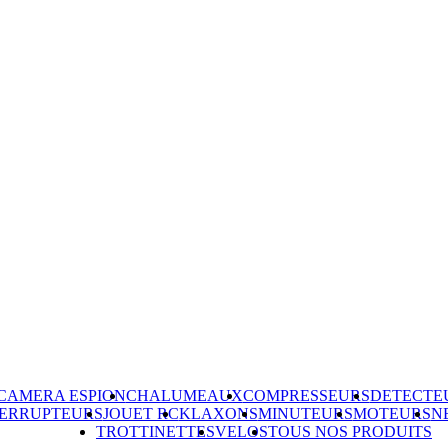
CAMERA ESPION
CHALUMEAUX
COMPRESSEURS
DETECTE
TERRUPTEURS
JOUET RC
KLAXONS
MINUTEURS
MOTEURS
N
TROTTINETTES
VELOS
TOUS NOS PRODUITS